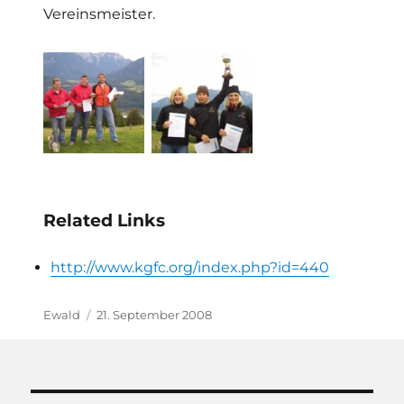
Vereinsmeister.
Related Links
http://www.kgfc.org/index.php?id=440
Autor
Veröffentlicht
Ewald
21. September 2008
am