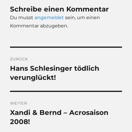
Schreibe einen Kommentar
Du musst
angemeldet
sein, um einen
Kommentar abzugeben.
Beitragsnavigation
ZURÜCK
Hans Schlesinger tödlich
Vorheriger
Beitrag:
verunglückt!
WEITER
Xandi & Bernd – Acrosaison
Nächster
Beitrag:
2008!