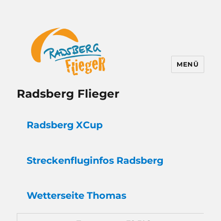
MENÜ
Radsberg Flieger
Radsberg XCup
Strecken
flug
infos Radsberg
Wetter
seite Thomas