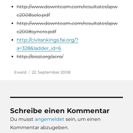
http://www.downteam.com/resultater/apw
c2008solo.pdf
http://www.downteam.com/resultater/apw
c2008syncro.pdf
http://civlrankings.fai.org/?
a=328&ladder_id=6
http://bissl.org/acro/
Autor
Veröffentlicht
Ewald
22. September 2008
am
Schreibe einen Kommentar
Du musst
angemeldet
sein, um einen
Kommentar abzugeben.