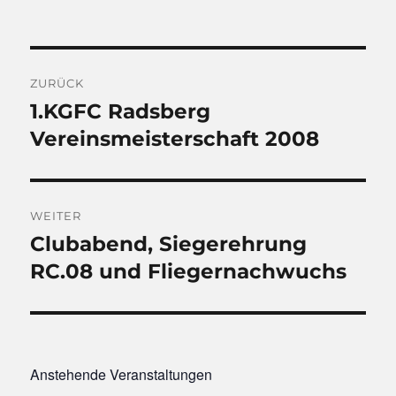
Beitragsnavigation
ZURÜCK
1.KGFC Radsberg
Vorheriger
Beitrag:
Vereinsmeisterschaft 2008
WEITER
Clubabend, Siegerehrung
Nächster
Beitrag:
RC.08 und Fliegernachwuchs
Anstehende Veranstaltungen