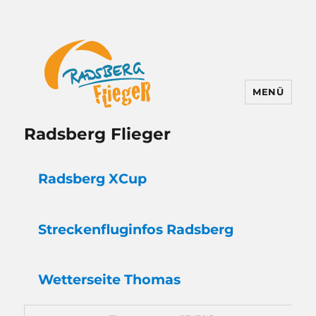
MENÜ
Radsberg Flieger
Radsberg XCup
Strecken
flug
infos Radsberg
Wetter
seite Thomas