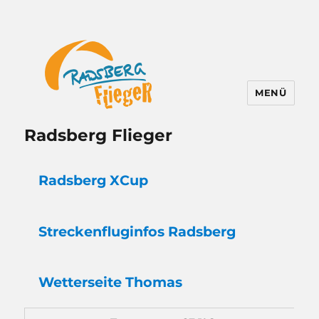
MENÜ
Radsberg Flieger
Radsberg XCup
Strecken
flug
infos Radsberg
Wetter
seite Thomas