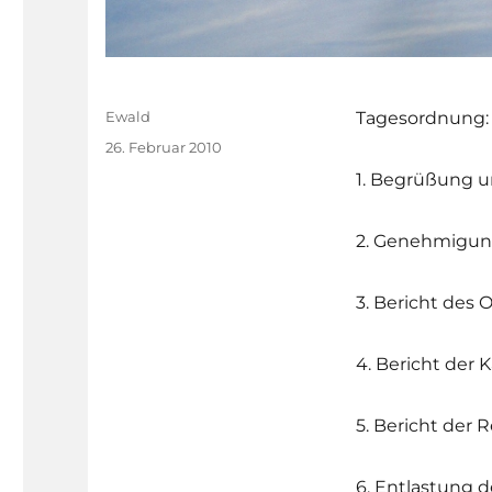
Autor
Ewald
Tagesordnung:
Veröffentlicht
26. Februar 2010
am
1. Begrüßung u
2. Genehmigun
3. Bericht des
4. Bericht der K
5. Bericht der
6. Entlastung 