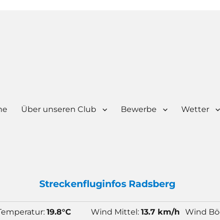
me
Über unseren Club
Bewerbe
Wetter
Strecken
flug
infos Radsberg
Temperatur:
19.8°C
Wind Mittel:
13.7 km/h
Wind Bö