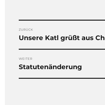
Beitragsnavigation
ZURÜCK
Unsere Katl grüßt aus Chi
Vorheriger
Beitrag:
WEITER
Statutenänderung
Nächster
Beitrag: