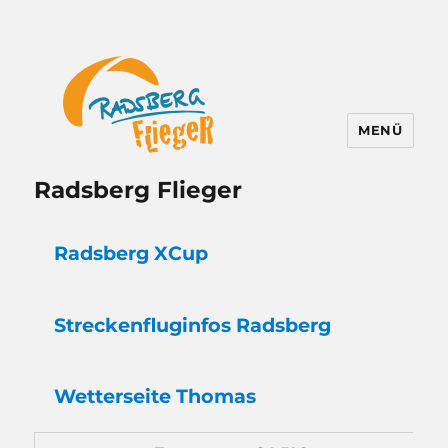
MENÜ
Radsberg Flieger
Radsberg XCup
Strecken
flug
infos Radsberg
Wetter
seite Thomas