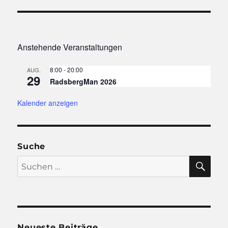
Beitrag:
Anstehende Veranstaltungen
8:00
-
20:00
AUG.
29
RadsbergMan 2026
Kalender anzeigen
Suche
SU
Suchen
nach:
Neueste Beiträge