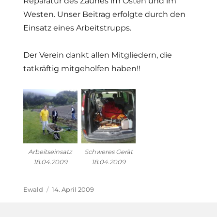
Reparatur des Zaunes im Osten und im
Westen. Unser Beitrag erfolgte durch den
Einsatz eines Arbeitstrupps.
Der Verein dankt allen Mitgliedern, die
tatkräftig mitgeholfen haben!!
Arbeitseinsatz
Schweres Gerät
18.04.2009
18.04.2009
Autor
Veröffentlicht
Ewald
14. April 2009
am