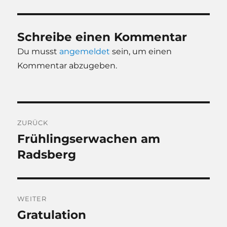
Schreibe einen Kommentar
Du musst
angemeldet
sein, um einen
Kommentar abzugeben.
Beitragsnavigation
ZURÜCK
Frühlingserwachen am
Vorheriger
Beitrag:
Radsberg
WEITER
Gratulation
Nächster