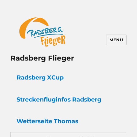
MENÜ
Radsberg Flieger
Radsberg XCup
Strecken
flug
infos Radsberg
Wetter
seite Thomas