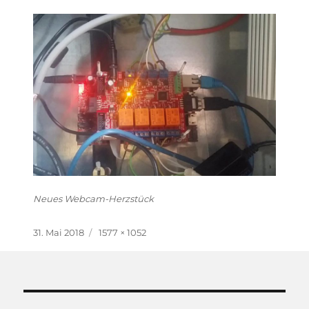
Neues Webcam-Herzstück
Veröffentlicht
Originalgröße
31. Mai 2018
1577 × 1052
am
Beitragsnavigation