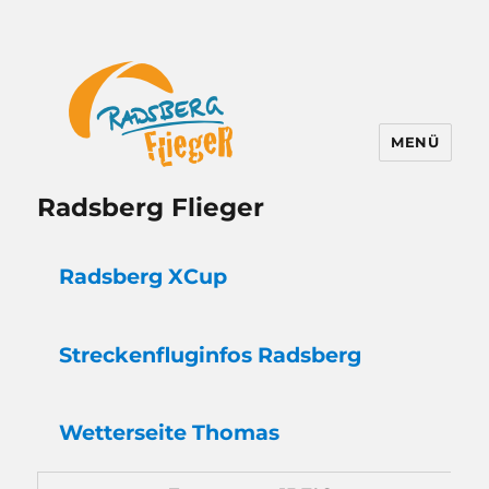
MENÜ
Radsberg Flieger
Radsberg XCup
Strecken
flug
infos Radsberg
Wetter
seite Thomas