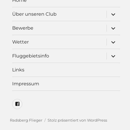
Home
Unterme
Über unseren Club
öffnen
Unterme
Bewerbe
öffnen
Unterme
Wetter
öffnen
Unterme
Fluggebietsinfo
öffnen
Links
Impressum
Radsberg
Flieger
auf
Radsberg Flieger
Stolz präsentiert von WordPress
Facebook