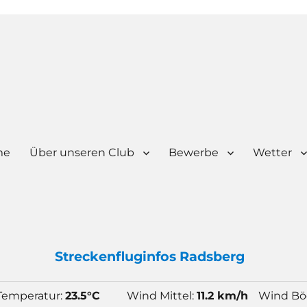
me
Über unseren Club
Bewerbe
Wetter
Strecken
flug
infos Radsberg
Temperatur:
23.5°C
Wind Mittel:
11.2 km/h
Wind Bö