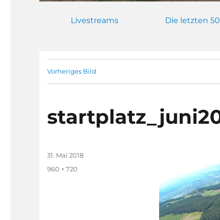
Livestreams
Die letzten 50
Vorheriges Bild
startplatz_juni2
Veröffentlicht
31. Mai 2018
am
Originalgröße
960 × 720