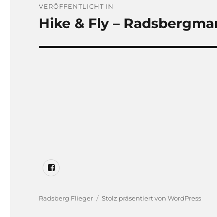
VERÖFFENTLICHT IN
Hike & Fly – Radsbergma
Radsberg
Flieger
auf
Radsberg Flieger
Stolz präsentiert von WordPress
Facebook