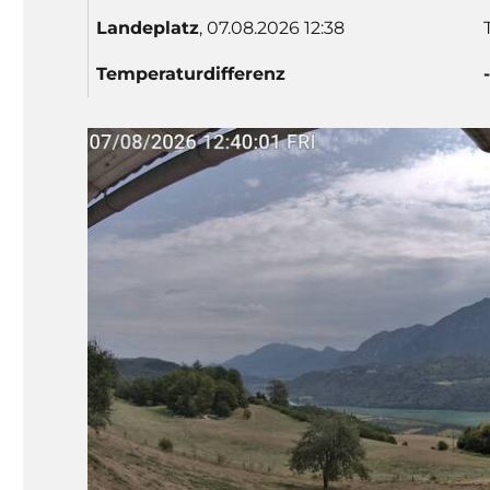
Lande
platz
, 07.08.2026 12:38
Temp
eratur
differenz