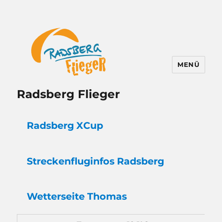
MENÜ
Radsberg Flieger
Radsberg XCup
Strecken
flug
infos Radsberg
Wetter
seite Thomas