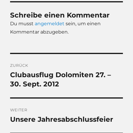
Schreibe einen Kommentar
Du musst
angemeldet
sein, um einen
Kommentar abzugeben.
Beitragsnavigation
ZURÜCK
Clubausflug Dolomiten 27. –
Vorheriger
Beitrag:
30. Sept. 2012
WEITER
Unsere Jahresabschlussfeier
Nächster
Beitrag: