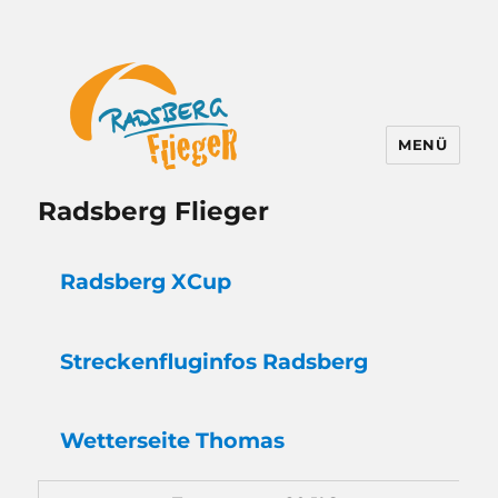
MENÜ
Radsberg Flieger
Radsberg XCup
Strecken
flug
infos Radsberg
Wetter
seite Thomas