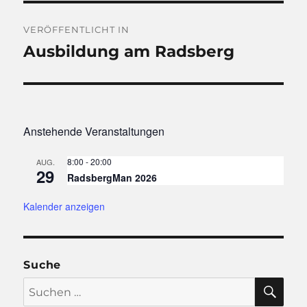
Beitragsnavigation
VERÖFFENTLICHT IN
Ausbildung am Radsberg
Anstehende Veranstaltungen
8:00
-
20:00
AUG.
29
RadsbergMan 2026
Kalender anzeigen
Suche
SU
Suchen
nach: