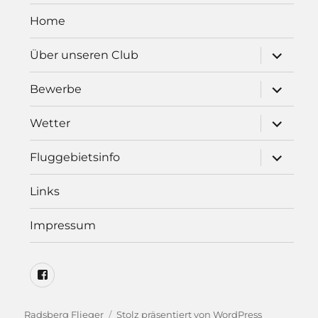
Home
Unterme
Über unseren Club
öffnen
Unterme
Bewerbe
öffnen
Unterme
Wetter
öffnen
Unterme
Fluggebietsinfo
öffnen
Links
Impressum
Radsberg
Flieger
auf
Radsberg Flieger
Stolz präsentiert von WordPress