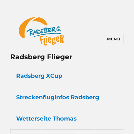
MENÜ
Radsberg Flieger
Radsberg XCup
Strecken
flug
infos Radsberg
Wetter
seite Thomas