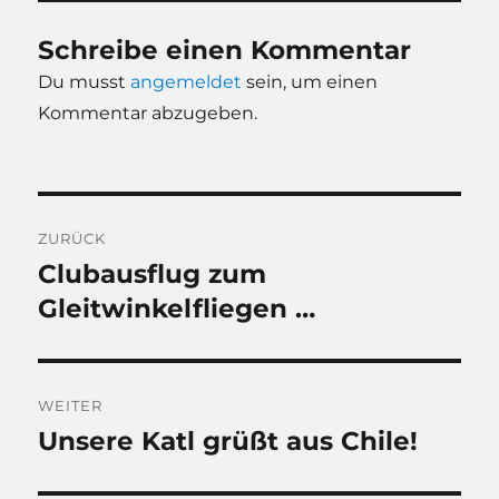
Schreibe einen Kommentar
Du musst
angemeldet
sein, um einen
Kommentar abzugeben.
Beitragsnavigation
ZURÜCK
Clubausflug zum
Vorheriger
Beitrag:
Gleitwinkelfliegen …
WEITER
Unsere Katl grüßt aus Chile!
Nächster
Beitrag: