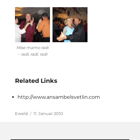
Mise mamo radi
– radi, radi, radi
Related Links
http://www.ansambelsvetlin.com
Autor
Veröffentlicht
Ewald
11. Januar 2010
am