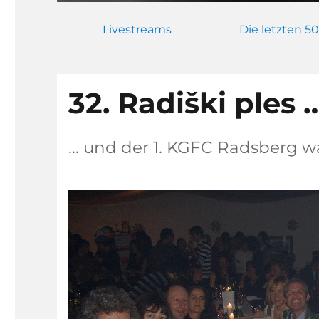
Livestreams
Die letzten 50
32. Radiški ples 
… und der 1. KGFC Radsberg w