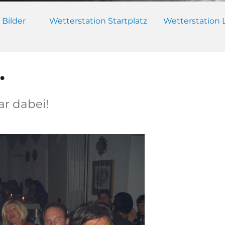
 Bilder
Wetterstation Startplatz
Wetterstation 
…
ar dabei!