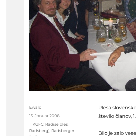
Autor
Ewald
Plesa slovenske
Veröffentlicht
15. Januar 2008
število članov,
am
Schlagwörter
1. KGFC
,
Radise ples
,
Radsberg)
,
Radsberger
Bilo je zelo vese