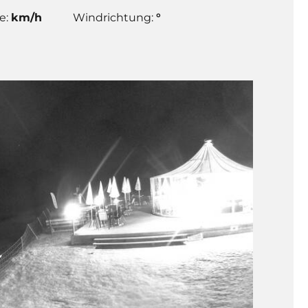
e:
km/h
Windrichtung:
°