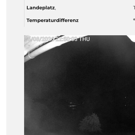
Lande
platz
,
Temp
eratur
differenz