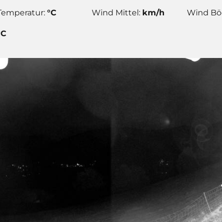
Temperatur:
°C
Wind Mittel:
km/h
Wind Bö
°C