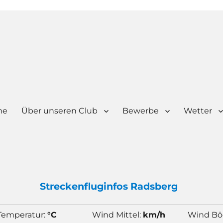
me
Über unseren Club
Bewerbe
Wetter
Strecken
flug
infos Radsberg
Temperatur:
°C
Wind Mittel:
km/h
Wind Bö