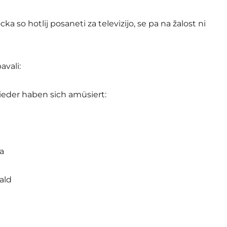
ka so hotlij posaneti za televizijo, se pa na žalost ni
avali:
ieder haben sich amüsiert:
a
ald