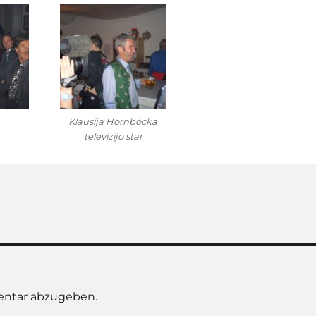
Klausija Hornböcka
televizijo star
ntar abzugeben.