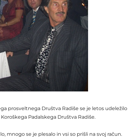
ga prosveltnega Društva Radiše se je letos udeležilo
 1. Koroškega Padalskega Društva Radiše.
lo, mnogo se je plesalo in vsi so prišli na svoj račun.