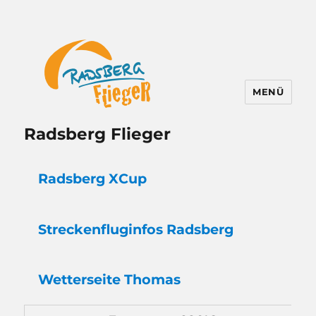
MENÜ
Radsberg Flieger
Radsberg XCup
Strecken
flug
infos Radsberg
Wetter
seite Thomas