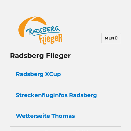
MENÜ
Radsberg Flieger
Radsberg XCup
Strecken
flug
infos Radsberg
Wetter
seite Thomas