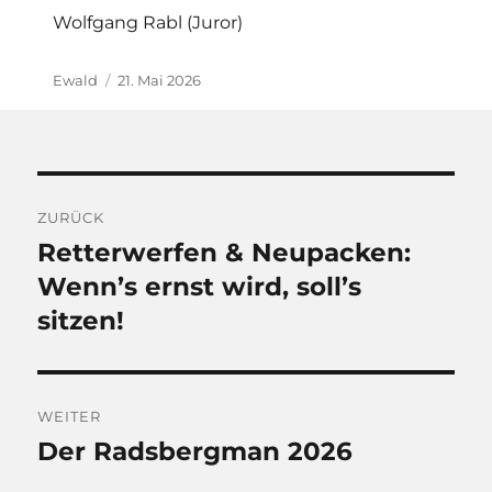
Wolfgang Rabl (Juror)
Autor
Veröffentlicht
Ewald
21. Mai 2026
am
Beitragsnavigation
ZURÜCK
Retterwerfen & Neupacken:
Vorheriger
Beitrag:
Wenn’s ernst wird, soll’s
sitzen!
WEITER
Der Radsbergman 2026
Nächster
Beitrag: