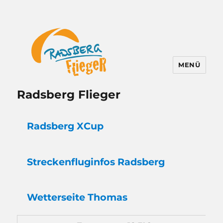
MENÜ
Radsberg Flieger
Radsberg XCup
Strecken
flug
infos Radsberg
Wetter
seite Thomas