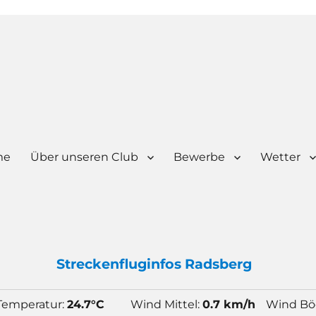
me
Über unseren Club
Bewerbe
Wetter
Strecken
flug
infos Radsberg
Temperatur:
24.7°C
Wind Mittel:
0.7 km/h
Wind Bö