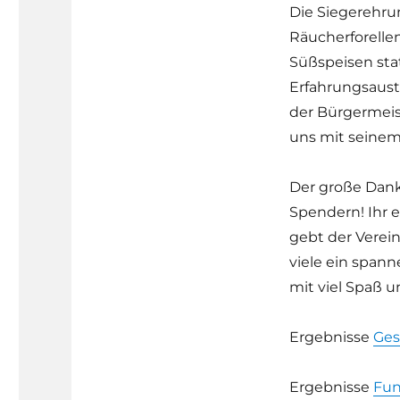
Die Siegerehru
Räucherforelle
Süßspeisen sta
Erfahrungsaust
der Bürgermeis
uns mit seine
Der große Dank
Spendern! Ihr e
gebt der Verei
viele ein span
mit viel Spaß 
Ergebnisse
Ge
Ergebnisse
Fu