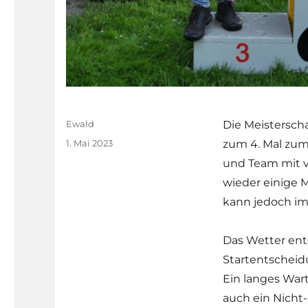
Autor
Ewald
Die Meisterscha
Veröffentlicht
1. Mai 2023
zum 4. Mal zum 
am
und Team mit v
wieder einige 
kann jedoch im
Das Wetter ent
Startentscheid
Ein langes War
auch ein Nicht