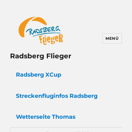
MENÜ
Radsberg Flieger
Radsberg XCup
Strecken
flug
infos Radsberg
Wetter
seite Thomas