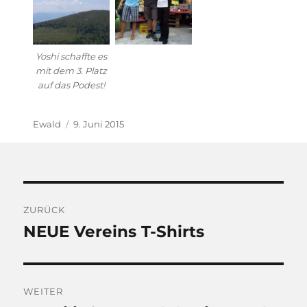
Yoshi schaffte es
mit dem 3. Platz
auf das Podest!
Autor
Veröffentlicht
Ewald
9. Juni 2015
am
Beitragsnavigation
ZURÜCK
NEUE Vereins T-Shirts
Vorheriger
Beitrag:
WEITER