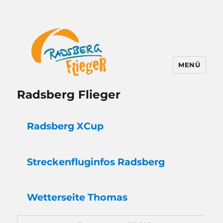
MENÜ
Radsberg Flieger
Radsberg XCup
Strecken
flug
infos Radsberg
Wetter
seite Thomas