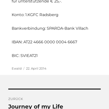
für unterstützende € 25,-.
Konto: 1.KGFC Radsberg
Bankverbindung: SPARDA-Bank Villach
IBAN: AT22 4666 0000 0004 6667
BIC: SVIEAT21
Autor
Veröffentlicht
Ewald
22. April 2014
am
Beitragsnavigation
ZURÜCK
Journey of my Life
Vorheriger